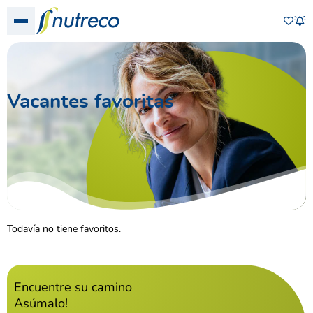
Favo
Show menu
Ale
Vacantes favoritas
Todavía no tiene favoritos.
Encuentre su camino
Asúmalo!